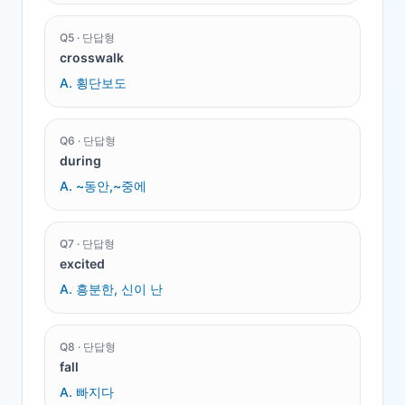
Q
5
·
단답형
crosswalk
A.
횡단보도
Q
6
·
단답형
during
A.
~동안,~중에
Q
7
·
단답형
excited
A.
흥분한, 신이 난
Q
8
·
단답형
fall
A.
빠지다