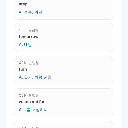
step
A.
걸음, 계단
Q
37
·
단답형
tomorrow
A.
내일
Q
38
·
단답형
turn
A.
돌기, 방향 전환
Q
39
·
단답형
watch out for
A.
~을 조심하다
Q
40
·
단답형