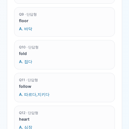
Q
9
·
단답형
floor
A.
바닥
Q
10
·
단답형
fold
A.
접다
Q
11
·
단답형
follow
A.
따르다,지키다
Q
12
·
단답형
heart
A.
심장