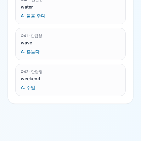
water
A.
물을 주다
Q
41
·
단답형
wave
A.
흔들다
Q
42
·
단답형
weekend
A.
주말