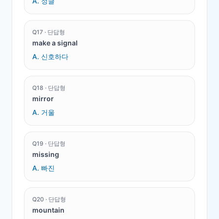
A.
정글
Q
17
·
단답형
make a signal
A.
신호하다
Q
18
·
단답형
mirror
A.
거울
Q
19
·
단답형
missing
A.
빠진
Q
20
·
단답형
mountain