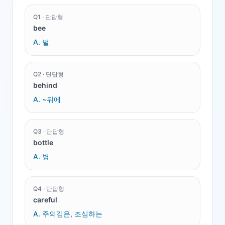
Q
1
·
단답형
bee
A.
벌
Q
2
·
단답형
behind
A.
~뒤에
Q
3
·
단답형
bottle
A.
병
Q
4
·
단답형
careful
A.
주의깊은, 조심하는