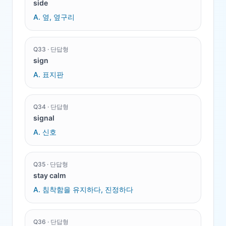
side
A.
옆, 옆구리
Q
33
·
단답형
sign
A.
표지판
Q
34
·
단답형
signal
A.
신호
Q
35
·
단답형
stay calm
A.
침착함을 유지하다, 진정하다
Q
36
·
단답형