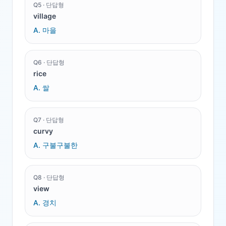
Q
5
·
단답형
village
A.
마을
Q
6
·
단답형
rice
A.
쌀
Q
7
·
단답형
curvy
A.
구불구불한
Q
8
·
단답형
view
A.
경치