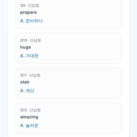
Q
9
·
단답형
prepare
A.
준비하다
Q
10
·
단답형
huge
A.
거대한
Q
11
·
단답형
stair
A.
계단
Q
12
·
단답형
amazing
A.
놀라운