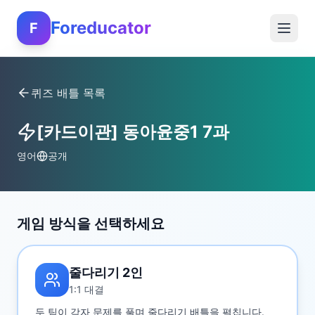
Foreducator
F
퀴즈 배틀 목록
[카드이관] 동아윤중1 7과
영어
공개
게임 방식을 선택하세요
줄다리기 2인
1:1 대결
두 팀이 각자 문제를 풀며 줄다리기 배틀을 펼칩니다.