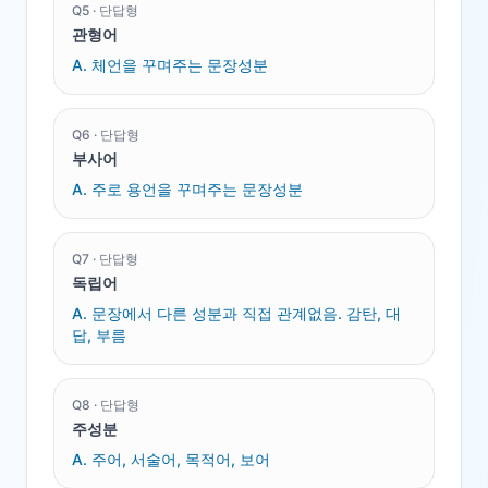
Q
5
·
단답형
관형어
A.
체언을 꾸며주는 문장성분
Q
6
·
단답형
부사어
A.
주로 용언을 꾸며주는 문장성분
Q
7
·
단답형
독립어
A.
문장에서 다른 성분과 직접 관계없음. 감탄, 대
답, 부름
Q
8
·
단답형
주성분
A.
주어, 서술어, 목적어, 보어