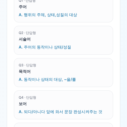
Q
1
·
단답형
주어
A.
행위의 주체, 상태,성질의 대상
Q
2
·
단답형
서술어
A.
주어의 동작이나 상태/성질
Q
3
·
단답형
목적어
A.
동작이나 상태의 대상, ~을/를
Q
4
·
단답형
보어
A.
되다/아니다 앞에 와서 문장 완성시켜주는 것