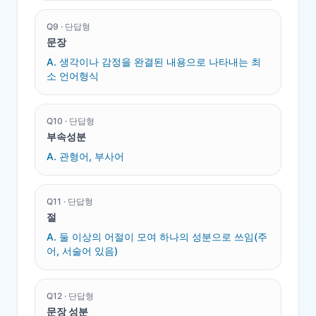
Q
9
·
단답형
문장
A.
생각이나 감정을 완결된 내용으로 나타내는 최
소 언어형식
Q
10
·
단답형
부속성분
A.
관형어, 부사어
Q
11
·
단답형
절
A.
둘 이상의 어절이 모여 하나의 성분으로 쓰임(주
어, 서술어 있음)
Q
12
·
단답형
문장 성분