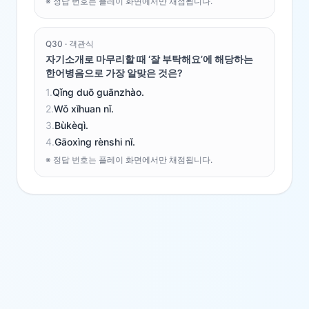
※ 정답 번호는 플레이 화면에서만 채점됩니다.
Q
30
·
객관식
자기소개로 마무리할 때 ‘잘 부탁해요’에 해당하는
한어병음으로 가장 알맞은 것은?
1
.
Qǐng duō guānzhào.
2
.
Wǒ xǐhuan nǐ.
3
.
Bùkèqì.
4
.
Gāoxìng rènshi nǐ.
※ 정답 번호는 플레이 화면에서만 채점됩니다.