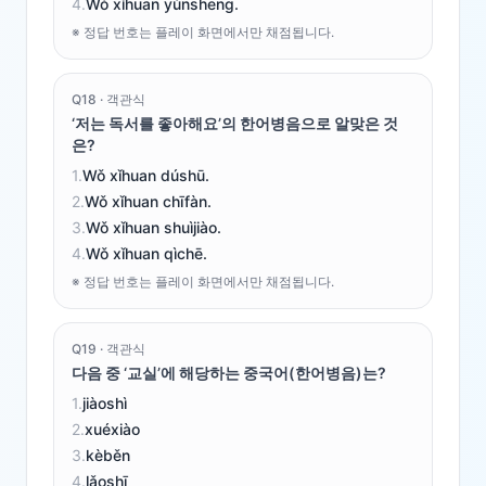
4
.
Wǒ xǐhuan yǔnshēng.
※ 정답 번호는 플레이 화면에서만 채점됩니다.
Q
18
·
객관식
‘저는 독서를 좋아해요’의 한어병음으로 알맞은 것
은?
1
.
Wǒ xǐhuan dúshū.
2
.
Wǒ xǐhuan chīfàn.
3
.
Wǒ xǐhuan shuìjiào.
4
.
Wǒ xǐhuan qìchē.
※ 정답 번호는 플레이 화면에서만 채점됩니다.
Q
19
·
객관식
다음 중 ‘교실’에 해당하는 중국어(한어병음)는?
1
.
jiàoshì
2
.
xuéxiào
3
.
kèběn
4
.
lǎoshī