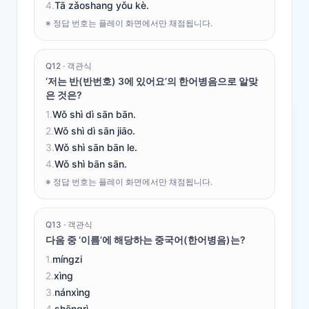
4
.
Tā zǎoshang yǒu kè.
※ 정답 번호는 플레이 화면에서만 채점됩니다.
Q
12
·
객관식
‘저는 반(반번호) 3에 있어요’의 한어병음으로 알맞
은 것은?
1
.
Wǒ shì dì sān bān.
2
.
Wǒ shì dì sān jiāo.
3
.
Wǒ shì sān bān le.
4
.
Wǒ shì bān sān.
※ 정답 번호는 플레이 화면에서만 채점됩니다.
Q
13
·
객관식
다음 중 ‘이름’에 해당하는 중국어(한어병음)는?
1
.
míngzi
2
.
xìng
3
.
nánxìng
4
.
shēngrì