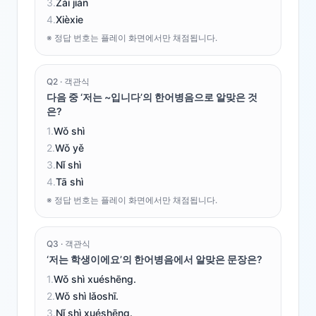
3
.
Zài jiàn
4
.
Xièxie
※ 정답 번호는 플레이 화면에서만 채점됩니다.
Q
2
·
객관식
다음 중 ‘저는 ~입니다’의 한어병음으로 알맞은 것
은?
1
.
Wǒ shì
2
.
Wǒ yě
3
.
Nǐ shì
4
.
Tā shì
※ 정답 번호는 플레이 화면에서만 채점됩니다.
Q
3
·
객관식
‘저는 학생이에요’의 한어병음에서 알맞은 문장은?
1
.
Wǒ shì xuéshēng.
2
.
Wǒ shì lǎoshī.
3
.
Nǐ shì xuéshēng.