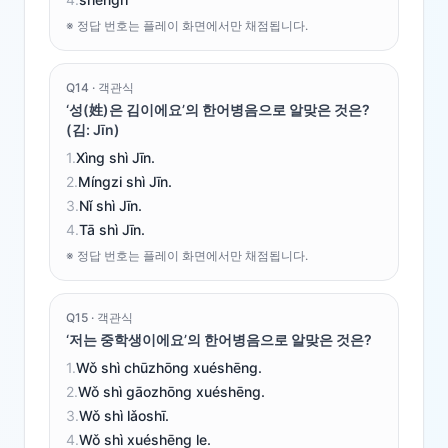
※ 정답 번호는 플레이 화면에서만 채점됩니다.
Q
14
·
객관식
‘성(姓)은 김이에요’의 한어병음으로 알맞은 것은?
(김: Jīn)
1
.
Xìng shì Jīn.
2
.
Míngzi shì Jīn.
3
.
Nǐ shì Jīn.
4
.
Tā shì Jīn.
※ 정답 번호는 플레이 화면에서만 채점됩니다.
Q
15
·
객관식
‘저는 중학생이에요’의 한어병음으로 알맞은 것은?
1
.
Wǒ shì chūzhōng xuéshēng.
2
.
Wǒ shì gāozhōng xuéshēng.
3
.
Wǒ shì lǎoshī.
4
.
Wǒ shì xuéshēng le.