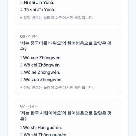
3
.
Nǐ shì Jīn Yúnà.
4
.
Tā shì Jīn Yúnà.
※ 정답 번호는 플레이 화면에서만 채점됩니다.
Q
6
·
객관식
‘저는 중국어를 배워요’의 한어병음으로 알맞은 것
은?
1
.
Wǒ xué Zhōngwén.
2
.
Wǒ chī Zhōngwén.
3
.
Wǒ hē Zhōngwén.
4
.
Wǒ zuò Zhōngwén.
※ 정답 번호는 플레이 화면에서만 채점됩니다.
Q
7
·
객관식
‘저는 한국 사람이에요’의 한어병음으로 알맞은 것
은?
1
.
Wǒ shì Hàn guórén.
2
.
Wǒ shì Zhōng guórén.