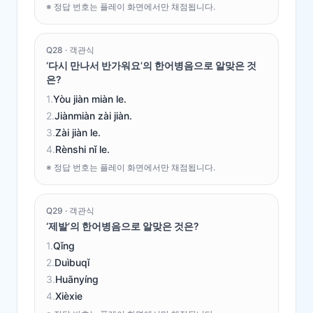
※ 정답 번호는 플레이 화면에서만 채점됩니다.
Q
28
·
객관식
‘다시 만나서 반가워요’의 한어병음으로 알맞은 것
은?
1
.
Yòu jiàn miàn le.
2
.
Jiànmiàn zài jiàn.
3
.
Zài jiàn le.
4
.
Rènshi nǐ le.
※ 정답 번호는 플레이 화면에서만 채점됩니다.
Q
29
·
객관식
‘제발’의 한어병음으로 알맞은 것은?
1
.
Qǐng
2
.
Duìbuqǐ
3
.
Huānyíng
4
.
Xièxie