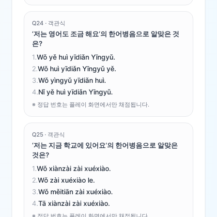
Q
24
·
객관식
‘저는 영어도 조금 해요’의 한어병음으로 알맞은 것
은?
1
.
Wǒ yě huì yīdiǎn Yīngyǔ.
2
.
Wǒ huì yīdiǎn Yīngyǔ yě.
3
.
Wǒ yìngyǔ yīdiǎn huì.
4
.
Nǐ yě huì yīdiǎn Yīngyǔ.
※ 정답 번호는 플레이 화면에서만 채점됩니다.
Q
25
·
객관식
‘저는 지금 학교에 있어요’의 한어병음으로 알맞은
것은?
1
.
Wǒ xiànzài zài xuéxiào.
2
.
Wǒ zài xuéxiào le.
3
.
Wǒ měitiān zài xuéxiào.
4
.
Tā xiànzài zài xuéxiào.
※ 정답 번호는 플레이 화면에서만 채점됩니다.