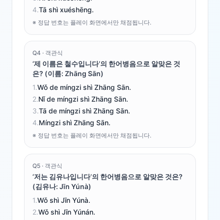
4
.
Tā shì xuéshēng.
※ 정답 번호는 플레이 화면에서만 채점됩니다.
Q
4
·
객관식
‘제 이름은 철수입니다’의 한어병음으로 알맞은 것
은? (이름: Zhāng Sān)
1
.
Wǒ de míngzi shì Zhāng Sān.
2
.
Nǐ de míngzi shì Zhāng Sān.
3
.
Tā de míngzi shì Zhāng Sān.
4
.
Míngzi shì Zhāng Sān.
※ 정답 번호는 플레이 화면에서만 채점됩니다.
Q
5
·
객관식
‘저는 김유나입니다’의 한어병음으로 알맞은 것은?
(김유나: Jīn Yúnà)
1
.
Wǒ shì Jīn Yúnà.
2
.
Wǒ shì Jīn Yúnán.