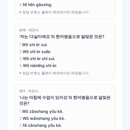
4
.
Nǐ hěn gāoxìng.
※ 정답 번호는 플레이 화면에서만 채점됩니다.
Q
10
·
객관식
‘저는 12살이에요’의 한어병음으로 알맞은 것은?
1
.
Wǒ shí èr suì.
2
.
Wǒ shí èr suìle.
3
.
Wǒ shì èr shí suì.
4
.
Wǒ niánlíng shí èr.
※ 정답 번호는 플레이 화면에서만 채점됩니다.
Q
11
·
객관식
‘나는 아침에 수업이 있어요’의 한어병음으로 알맞은
것은?
1
.
Wǒ zǎoshang yǒu kè.
2
.
Wǒ wǎnshang yǒu kè.
3
.
Nǐ zǎoshang yǒu kè.