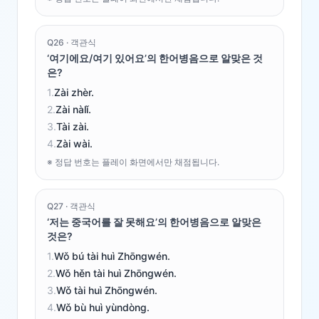
Q
26
·
객관식
‘여기에요/여기 있어요’의 한어병음으로 알맞은 것
은?
1
.
Zài zhèr.
2
.
Zài nàlǐ.
3
.
Tài zài.
4
.
Zài wài.
※ 정답 번호는 플레이 화면에서만 채점됩니다.
Q
27
·
객관식
‘저는 중국어를 잘 못해요’의 한어병음으로 알맞은
것은?
1
.
Wǒ bú tài huì Zhōngwén.
2
.
Wǒ hěn tài huì Zhōngwén.
3
.
Wǒ tài huì Zhōngwén.
4
.
Wǒ bù huì yùndòng.