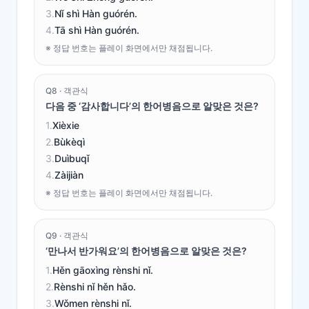
3
.
Nǐ shì Hàn guórén.
4
.
Tā shì Hàn guórén.
※ 정답 번호는 플레이 화면에서만 채점됩니다.
Q
8
·
객관식
다음 중 ‘감사합니다’의 한어병음으로 알맞은 것은?
1
.
Xièxie
2
.
Bùkèqì
3
.
Duìbuqǐ
4
.
Zàijiàn
※ 정답 번호는 플레이 화면에서만 채점됩니다.
Q
9
·
객관식
‘만나서 반가워요’의 한어병음으로 알맞은 것은?
1
.
Hěn gāoxìng rènshi nǐ.
2
.
Rènshi nǐ hěn hǎo.
3
.
Wǒmen rènshi nǐ.