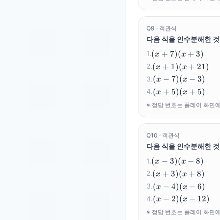
Q
9
·
객관식
다음 식을 인수분해한 것
(x+7)
(
+
7
)
(
+
3
)
1
.
x
x
(x+3)
(x+1)
(
+
1
)
(
+
21
)
2
.
x
x
(x+21)
(x-
(
−
7
)
(
−
3
)
3
.
x
x
7)
(x+5)
(
+
5
)
(
+
5
)
4
.
x
x
(x-
(x+5)
※ 정답 번호는 플레이 화면
3)
Q
10
·
객관식
다음 식을 인수분해한 것
(x-
(
−
3
)
(
−
8
)
1
.
x
x
3)
(x+3)
(
+
3
)
(
+
8
)
2
.
x
x
(x-
(x+8)
(x-
(
−
4
)
(
−
6
)
3
.
x
x
8)
4)
(x-
(
−
2
)
(
−
12
)
4
.
x
x
(x-
2)
※ 정답 번호는 플레이 화면
6)
(x-