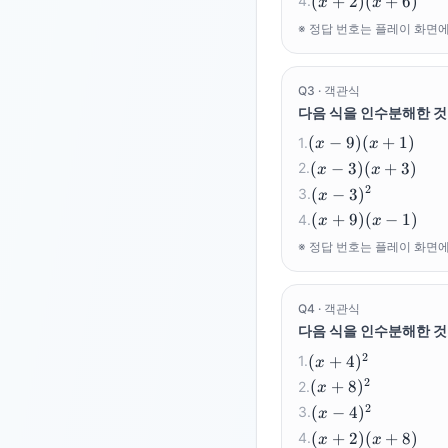
(x+2)
(
+
2
)
(
+
6
)
4
.
x
x
(x-
(x+6)
※ 정답 번호는 플레이 화면
6)
Q
3
·
객관식
다음 식을 인수분해한 것
(x-9)
(
−
9
)
(
+
1
)
1
.
x
x
(x+1)
(x-3)
(
−
3
)
(
+
3
)
2
.
x
x
(x+3)
2
(x-
(
−
3
)
3
.
x
3)^2
(x+9)
(
+
9
)
(
−
1
)
4
.
x
x
(x-1)
※ 정답 번호는 플레이 화면
Q
4
·
객관식
다음 식을 인수분해한 것
2
(x+4)^2
(
+
4
)
1
.
x
2
(x+8)^2
(
+
8
)
2
.
x
2
(x-
(
−
4
)
3
.
x
4)^2
(x+2)
(
+
2
)
(
+
8
)
4
.
x
x