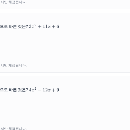
에서만 채점됩니다.
2
3x^2+11x+6
3
+
11
+
6
으로 바른 것은?
x
x
에서만 채점됩니다.
2
4x^2-
4
−
12
+
9
으로 바른 것은?
x
x
12x+9
에서만 채점됩니다.