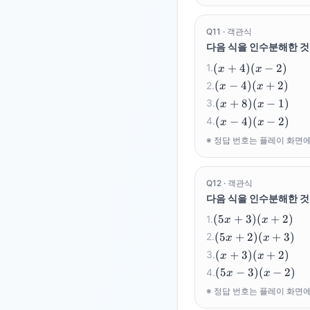
12)
Q
11
·
객관식
다음 식을 인수분해한 것
(x+4)
(
+
4
)
(
−
2
)
1
.
x
x
(x-2)
(x-4)
(
−
4
)
(
+
2
)
2
.
x
x
(x+2)
(x+8)
(
+
8
)
(
−
1
)
3
.
x
x
(x-1)
(x-
(
−
4
)
(
−
2
)
4
.
x
x
4)
※ 정답 번호는 플레이 화면
(x-
2)
Q
12
·
객관식
다음 식을 인수분해한 것
(5x+3)
(
5
+
3
)
(
+
2
)
1
.
x
x
(x+2)
(5x+2)
(
5
+
2
)
(
+
3
)
2
.
x
x
(x+3)
(x+3)
(
+
3
)
(
+
2
)
3
.
x
x
(x+2)
(5x-
(
5
−
3
)
(
−
2
)
4
.
x
x
3)
※ 정답 번호는 플레이 화면
(x-