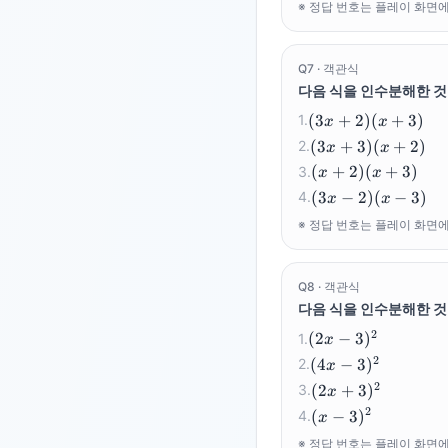
※ 정답 번호는 플레이 화면
(x-
3)
Q
7
·
객관식
다음 식을 인수분해한 것
(3x+2)
(
3
+
2
)
(
+
3
)
1
.
x
x
(x+3)
(3x+3)
(
3
+
3
)
(
+
2
)
2
.
x
x
(x+2)
(x+2)
(
+
2
)
(
+
3
)
3
.
x
x
(x+3)
(3x-
(
3
−
2
)
(
−
3
)
4
.
x
x
2)
※ 정답 번호는 플레이 화면
(x-
3)
Q
8
·
객관식
다음 식을 인수분해한 것
2
(2x-
(
2
−
3
)
1
.
x
3)^2
2
(4x-
(
4
−
3
)
2
.
x
3)^2
2
(2x+3)^2
(
2
+
3
)
3
.
x
2
(x-
(
−
3
)
4
.
x
3)^2
※ 정답 번호는 플레이 화면