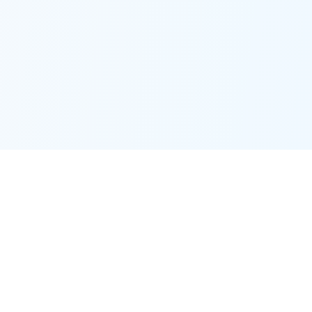
Foreducator
F