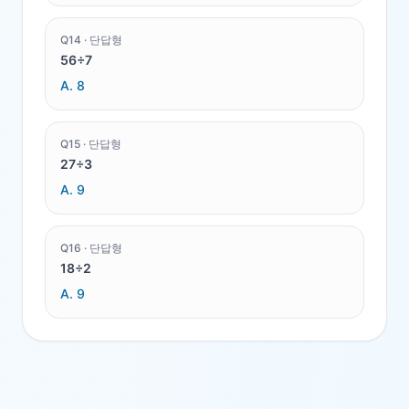
Q
14
·
단답형
56÷7
A.
8
Q
15
·
단답형
27÷3
A.
9
Q
16
·
단답형
18÷2
A.
9