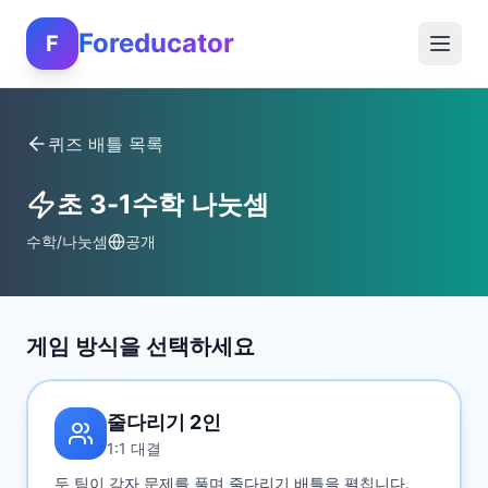
Foreducator
F
퀴즈 배틀 목록
초 3-1수학 나눗셈
수학/나눗셈
공개
게임 방식을 선택하세요
줄다리기 2인
1:1 대결
두 팀이 각자 문제를 풀며 줄다리기 배틀을 펼칩니다.