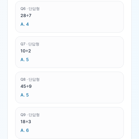
Q
6
·
단답형
28÷7
A.
4
Q
7
·
단답형
10÷2
A.
5
Q
8
·
단답형
45÷9
A.
5
Q
9
·
단답형
18÷3
A.
6