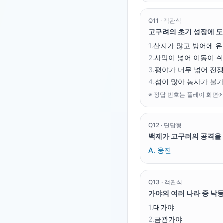
Q
11
·
객관식
고구려의 초기 성장에 도
1
.
산지가 많고 방어에 
2
.
사막이 넓어 이동이 
3
.
평야가 너무 넓어 전
4
.
섬이 많아 농사가 불
※ 정답 번호는 플레이 화면
Q
12
·
단답형
백제가 고구려의 공격을
A.
웅진
Q
13
·
객관식
가야의 여러 나라 중 낙
1
.
대가야
2
.
금관가야