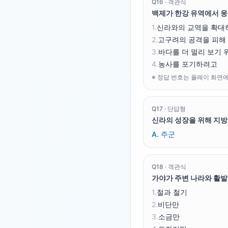
Q
16
·
객관식
백제가 한강 유역에서 웅
1
.
신라와의 교역을 확대
2
.
고구려의 공격을 피해
3
.
바다를 더 멀리 보기 
4
.
농사를 포기하려고
※ 정답 번호는 플레이 화면
Q
17
·
단답형
신라의 성장을 위해 지방
A.
주군
Q
18
·
객관식
가야가 주변 나라와 활발
1
.
철과 철기
2
.
비단만
3
.
소금만