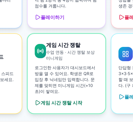
점수를 겨룹니다.
생존 경
플레이하기
플
게임 시간 쟁탈
수업 연동 · 시간 쟁탈 보상
드
미니게임
로그인한 사용자가 대시보드에서
단답형 
 스피드
방을 열 수 있어요. 학생은 QR로
3×3·
보세요.
입장 후 닉네임만 입력합니다. 문
할 때 
제를 맞히면 미니게임 시간(+10
다. (
초)이 쌓여요.
플
게임 시간 쟁탈
시작