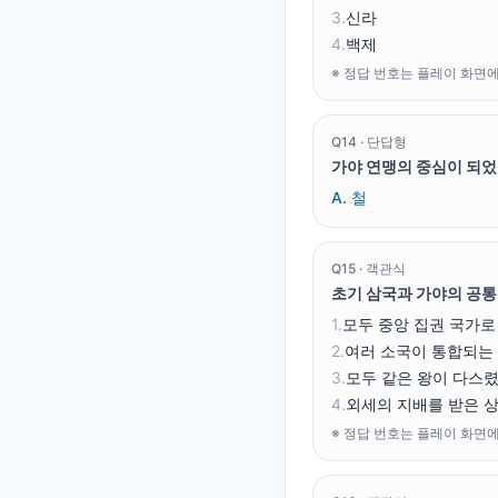
3
.
신라
4
.
백제
※ 정답 번호는 플레이 화면
Q
14
·
단답형
가야 연맹의 중심이 되었
A.
철
Q
15
·
객관식
초기 삼국과 가야의 공통
1
.
모두 중앙 집권 국가
2
.
여러 소국이 통합되는
3
.
모두 같은 왕이 다스
4
.
외세의 지배를 받은 
※ 정답 번호는 플레이 화면