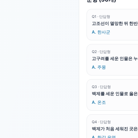
Q
1
·
단답형
고조선이 멸망한 뒤 한반
A.
한사군
Q
2
·
단답형
고구려를 세운 인물은 
A.
주몽
Q
3
·
단답형
백제를 세운 인물로 옳은
A.
온조
Q
4
·
단답형
백제가 처음 세워진 곳은
A.
한강 유역