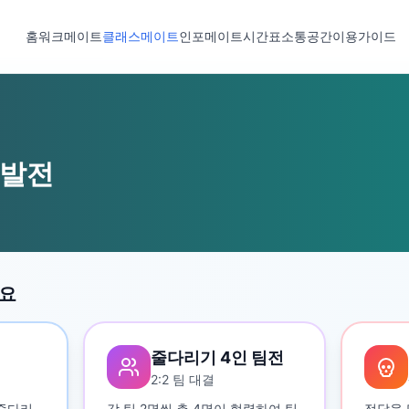
홈
워크메이트
클래스메이트
인포메이트
시간표
소통공간
이용가이드
 발전
세요
줄다리기 4인 팀전
2:2 팀 대결
 줄다리
각 팀 2명씩 총 4명이 협력하여 팀
정답을 