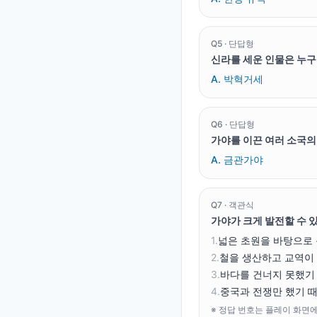
Q
5
·
단답형
신라를 세운 인물은 누
A.
박혁거세
Q
6
·
단답형
가야를 이끈 여러 소국의
A.
금관가야
Q
7
·
객관식
가야가 크게 발전할 수 
1
.
넓은 초원을 바탕으로
2
.
철을 생산하고 교역이
3
.
바다를 건너지 못했기
4
.
중국과 전쟁만 했기 
※ 정답 번호는 플레이 화면