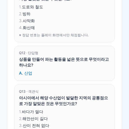
1
.
도로와 철도
2
.
빙하
3
.
사막화
4
.
화산재
※ 정답 번호는 플레이 화면에서만 채점됩니다.
Q
12
·
단답형
상품을 만들어 파는 활동을 넓은 뜻으로 무엇이라고
하나요?
A.
산업
Q
13
·
객관식
아시아에서 해양 수산업이 발달한 지역의 공통점으
로 가장 알맞은 것은 무엇인가요?
1
.
바다가 멀다
2
.
해안선이 길다
3
.
산이 전혀 없다