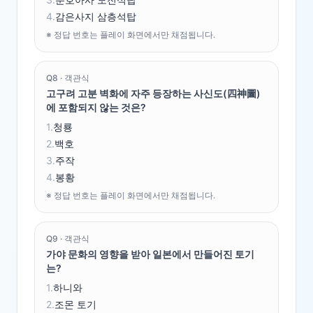
4
.
감은사지 삼층석탑
※ 정답 번호는 플레이 화면에서만 채점됩니다.
Q
8
·
객관식
고구려 고분 벽화에 자주 등장하는 사신도(四神圖)
에 포함되지 않는 것은?
1
.
청룡
2
.
백호
3
.
주작
4
.
봉황
※ 정답 번호는 플레이 화면에서만 채점됩니다.
Q
9
·
객관식
가야 문화의 영향을 받아 일본에서 만들어진 토기
는?
1
.
하니와
2
.
조몬 토기