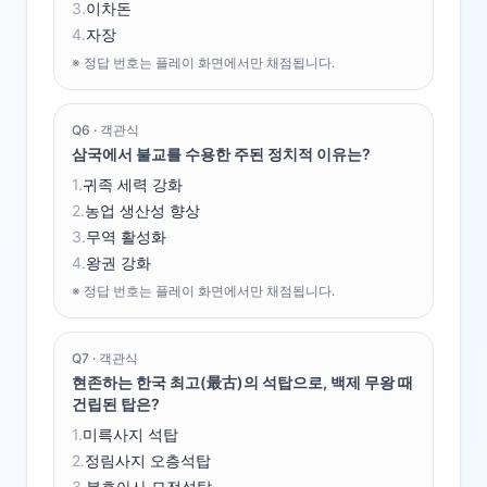
3
.
이차돈
4
.
자장
※ 정답 번호는 플레이 화면에서만 채점됩니다.
Q
6
·
객관식
삼국에서 불교를 수용한 주된 정치적 이유는?
1
.
귀족 세력 강화
2
.
농업 생산성 향상
3
.
무역 활성화
4
.
왕권 강화
※ 정답 번호는 플레이 화면에서만 채점됩니다.
Q
7
·
객관식
현존하는 한국 최고(最古)의 석탑으로, 백제 무왕 때
건립된 탑은?
1
.
미륵사지 석탑
2
.
정림사지 오층석탑
3
.
분호아사 모전석탑