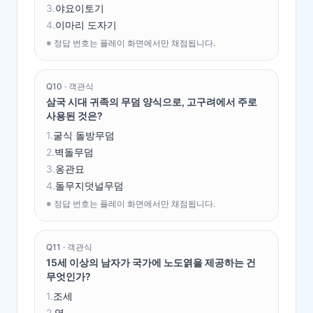
3
.
야요이토기
4
.
이마리 도자기
※ 정답 번호는 플레이 화면에서만 채점됩니다.
Q
10
·
객관식
삼국 시대 귀족의 무덤 양식으로, 고구려에서 주로
사용된 것은?
1
.
굴식 돌방무덤
2
.
벽돌무덤
3
.
옹관묘
4
.
돌무지덧널무덤
※ 정답 번호는 플레이 화면에서만 채점됩니다.
Q
11
·
객관식
15세 이상의 남자가 국가에 노도엵을 제공하는 건
무엇인가?
1
.
조세
2
.
역