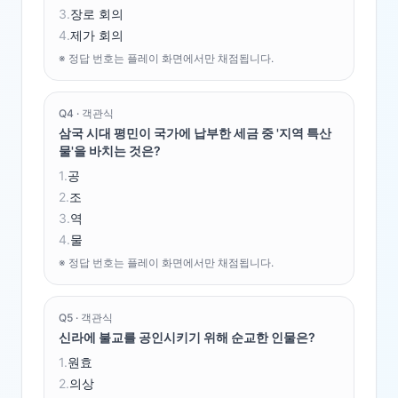
3
.
장로 회의
4
.
제가 회의
※ 정답 번호는 플레이 화면에서만 채점됩니다.
Q
4
·
객관식
삼국 시대 평민이 국가에 납부한 세금 중 '지역 특산
물'을 바치는 것은?
1
.
공
2
.
조
3
.
역
4
.
물
※ 정답 번호는 플레이 화면에서만 채점됩니다.
Q
5
·
객관식
신라에 불교를 공인시키기 위해 순교한 인물은?
1
.
원효
2
.
의상