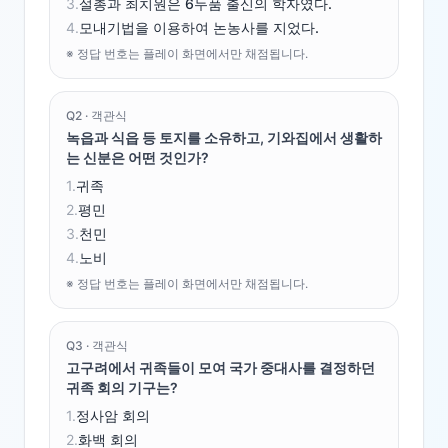
3
.
설총과 최치원은 6두품 출신의 학자였다.
4
.
모내기법을 이용하여 논농사를 지었다.
※ 정답 번호는 플레이 화면에서만 채점됩니다.
Q
2
·
객관식
녹읍과 식읍 등 토지를 소유하고, 기와집에서 생활하
는 신분은 어떤 것인가?
1
.
귀족
2
.
평민
3
.
천민
4
.
노비
※ 정답 번호는 플레이 화면에서만 채점됩니다.
Q
3
·
객관식
고구려에서 귀족들이 모여 국가 중대사를 결정하던
귀족 회의 기구는?
1
.
정사암 회의
2
.
화백 회의