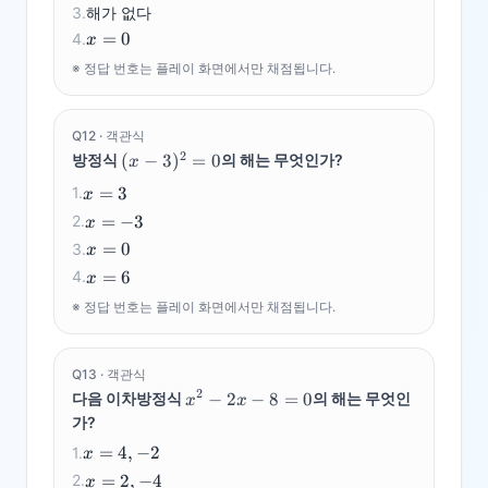
3
.
해가 없다
x=0
=
0
4
.
x
※ 정답 번호는 플레이 화면에서만 채점됩니다.
Q
12
·
객관식
2
(x-
(
−
3
)
=
0
방정식
의 해는 무엇인가?
x
3)^2=0
x=3
=
3
1
.
x
x=-3
=
−
3
2
.
x
x=0
=
0
3
.
x
x=6
=
6
4
.
x
※ 정답 번호는 플레이 화면에서만 채점됩니다.
Q
13
·
객관식
2
x^2-
−
2
−
8
=
0
다음 이차방정식
의 해는 무엇인
x
x
2x-
가?
8=0
x=4,-2
=
4
,
−
2
1
.
x
x=2,-4
=
2
,
−
4
2
.
x