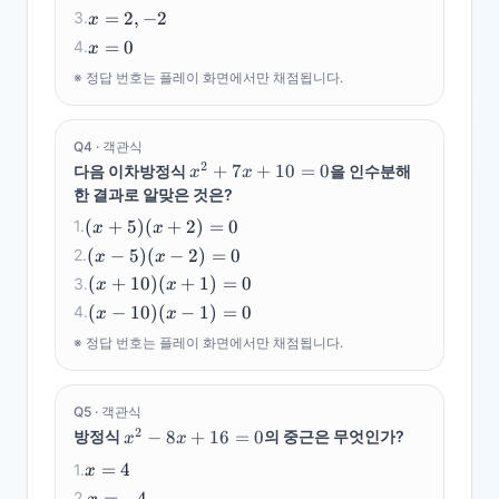
x=2,-2
=
2
,
−
2
3
.
x
x=0
=
0
4
.
x
※ 정답 번호는 플레이 화면에서만 채점됩니다.
Q
4
·
객관식
2
x^2+7x+10=0
+
7
+
10
=
0
다음 이차방정식
을 인수분해
x
x
한 결과로 알맞은 것은?
(x+5)
(
+
5
)
(
+
2
)
=
0
1
.
x
x
(x+2)=0
(x-5)
(
−
5
)
(
−
2
)
=
0
2
.
x
x
(x-
(x+10)
(
+
10
)
(
+
1
)
=
0
3
.
x
x
2)=0
(x+1)=0
(x-
(
−
10
)
(
−
1
)
=
0
4
.
x
x
10)
※ 정답 번호는 플레이 화면에서만 채점됩니다.
(x-
1)=0
Q
5
·
객관식
2
x^2-
−
8
+
16
=
0
방정식
의 중근은 무엇인가?
x
x
8x+16=0
x=4
=
4
1
.
x
2
.