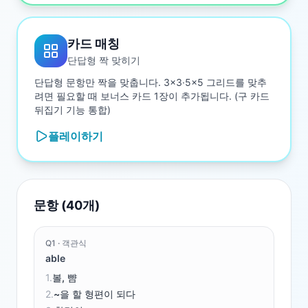
카드 매칭
단답형 짝 맞히기
단답형 문항만 짝을 맞춥니다. 3×3·5×5 그리드를 맞추
려면 필요할 때 보너스 카드 1장이 추가됩니다. (구 카드
뒤집기 기능 통합)
플레이하기
문항 (
40
개)
Q
1
·
객관식
able
1
.
볼, 뺨
2
.
~을 할 형편이 되다