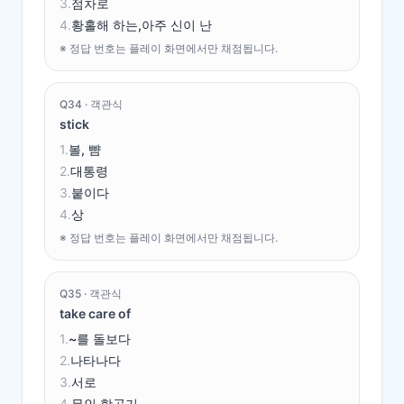
3
.
점차로
4
.
황홀해 하는,아주 신이 난
※ 정답 번호는 플레이 화면에서만 채점됩니다.
Q
34
·
객관식
stick
1
.
볼, 뺨
2
.
대통령
3
.
붙이다
4
.
상
※ 정답 번호는 플레이 화면에서만 채점됩니다.
Q
35
·
객관식
take care of
1
.
~를 돌보다
2
.
나타나다
3
.
서로
4
.
무인 항공기