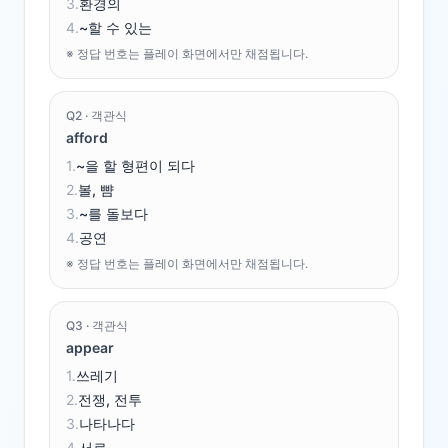
3
.
환경의
4
.
~할 수 있는
※ 정답 번호는 플레이 화면에서만 채점됩니다.
Q
2
·
객관식
afford
1
.
~을 할 형편이 되다
2
.
볼, 뺨
3
.
~를 돌보다
4
.
공연
※ 정답 번호는 플레이 화면에서만 채점됩니다.
Q
3
·
객관식
appear
1
.
쓰레기
2
.
전쟁, 전투
3
.
나타나다
4
.
서로