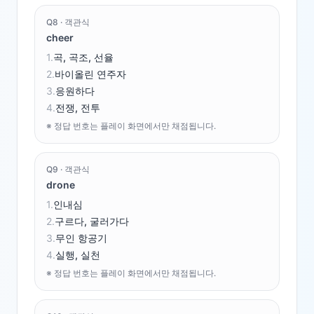
Q
8
·
객관식
cheer
1
.
곡, 곡조, 선율
2
.
바이올린 연주자
3
.
응원하다
4
.
전쟁, 전투
※ 정답 번호는 플레이 화면에서만 채점됩니다.
Q
9
·
객관식
drone
1
.
인내심
2
.
구르다, 굴러가다
3
.
무인 항공기
4
.
실행, 실천
※ 정답 번호는 플레이 화면에서만 채점됩니다.