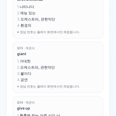
1
.
나타나다
2
.
재능 있는
3
.
오케스트라, 관현악단
4
.
환경의
※ 정답 번호는 플레이 화면에서만 채점됩니다.
Q
13
·
객관식
giant
1
.
거대한
2
.
오케스트라, 관현악단
3
.
붙이다
4
.
공연
※ 정답 번호는 플레이 화면에서만 채점됩니다.
Q
14
·
객관식
give up
1
.
황홀해 하는,아주 신이 난