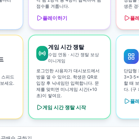
점수를 겨룹니다.
생존 경
플레이하기
플
게임 시간 쟁탈
수업 연동 · 시간 쟁탈 보상
드
미니게임
로그인한 사용자가 대시보드에서
단답형 
 스피드
방을 열 수 있어요. 학생은 QR로
3×3·
보세요.
입장 후 닉네임만 입력합니다. 문
할 때 
제를 맞히면 미니게임 시간(+10
다. (
초)이 쌓여요.
플
게임 시간 쟁탈
시작
소공배수 구하기