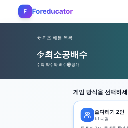
Foreducator
F
퀴즈 배틀 목록
최소공배수
수학 약수와 배수
공개
게임 방식을 선택하
줄다리기 2인
1:1 대결
두 팀이 각자 문제를 풀며