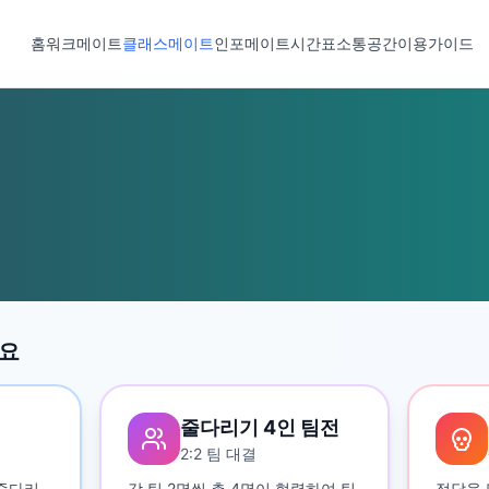
홈
워크메이트
클래스메이트
인포메이트
시간표
소통공간
이용가이드
세요
줄다리기 4인 팀전
2:2 팀 대결
 줄다리
각 팀 2명씩 총 4명이 협력하여 팀
정답을 