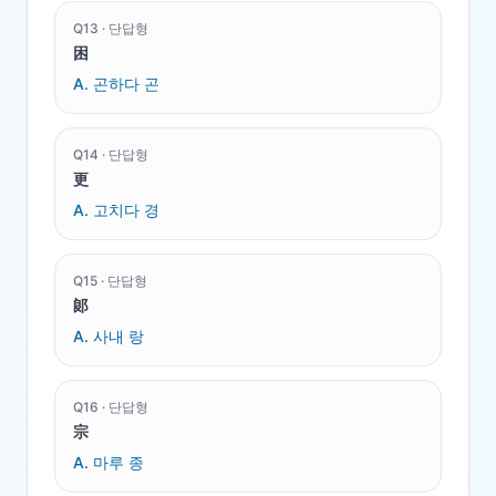
Q
13
·
단답형
困
A.
곤하다 곤
Q
14
·
단답형
更
A.
고치다 경
Q
15
·
단답형
郞
A.
사내 랑
Q
16
·
단답형
宗
A.
마루 종