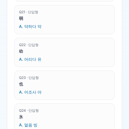
Q
21
·
단답형
弱
A.
약하다 약
Q
22
·
단답형
幼
A.
어리다 유
Q
23
·
단답형
也
A.
어조사 야
Q
24
·
단답형
氷
A.
얼음 빙