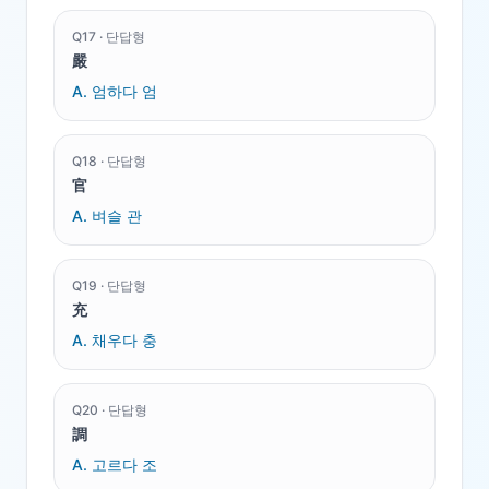
Q
17
·
단답형
嚴
A.
엄하다 엄
Q
18
·
단답형
官
A.
벼슬 관
Q
19
·
단답형
充
A.
채우다 충
Q
20
·
단답형
調
A.
고르다 조