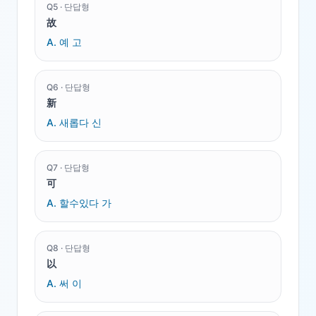
Q
5
·
단답형
故
A.
예 고
Q
6
·
단답형
新
A.
새롭다 신
Q
7
·
단답형
可
A.
할수있다 가
Q
8
·
단답형
以
A.
써 이