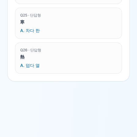
Q
25
·
단답형
寒
A.
차다 한
Q
26
·
단답형
熱
A.
덥다 열