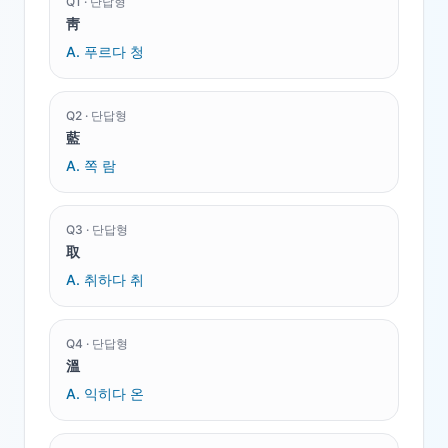
Q
1
·
단답형
靑
A.
푸르다 청
Q
2
·
단답형
藍
A.
쪽 람
Q
3
·
단답형
取
A.
취하다 취
Q
4
·
단답형
溫
A.
익히다 온