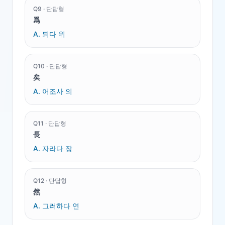
Q
9
·
단답형
爲
A.
되다 위
Q
10
·
단답형
矣
A.
어조사 의
Q
11
·
단답형
長
A.
자라다 장
Q
12
·
단답형
然
A.
그러하다 연