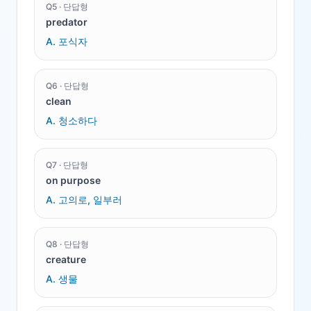
Q
5
·
단답형
predator
A.
포식자
Q
6
·
단답형
clean
A.
청소하다
Q
7
·
단답형
on purpose
A.
고의로, 일부러
Q
8
·
단답형
creature
A.
생물