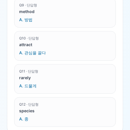
Q
9
·
단답형
method
A.
방법
Q
10
·
단답형
attract
A.
관심을 끌다
Q
11
·
단답형
rarely
A.
드물게
Q
12
·
단답형
species
A.
종