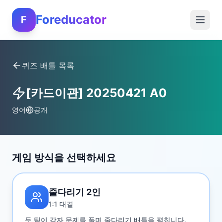
Foreducator
F
퀴즈 배틀 목록
[카드이관] 20250421 A0
영어
공개
게임 방식을 선택하세요
줄다리기 2인
1:1 대결
두 팀이 각자 문제를 풀며 줄다리기 배틀을 펼칩니다.