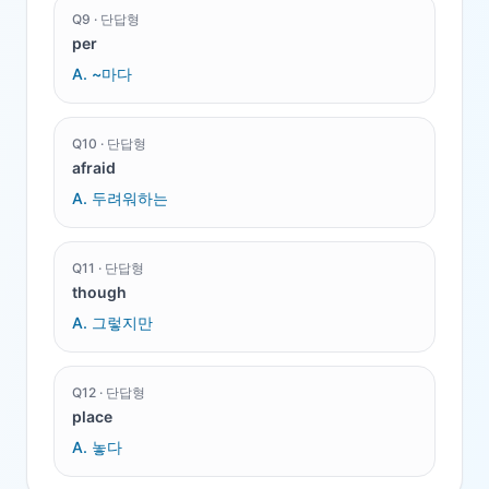
Q
9
·
단답형
per
A.
~마다
Q
10
·
단답형
afraid
A.
두려워하는
Q
11
·
단답형
though
A.
그렇지만
Q
12
·
단답형
place
A.
놓다