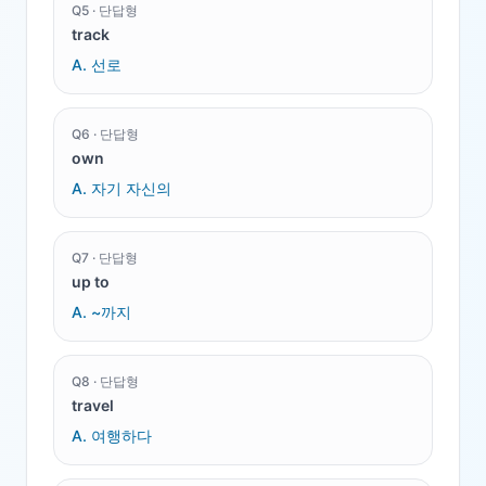
Q
5
·
단답형
track
A.
선로
Q
6
·
단답형
own
A.
자기 자신의
Q
7
·
단답형
up to
A.
~까지
Q
8
·
단답형
travel
A.
여행하다