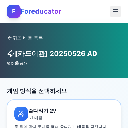
Foreducator
F
퀴즈 배틀 목록
[카드이관] 20250526 A0
영어
공개
게임 방식을 선택하세요
줄다리기 2인
1:1 대결
두 팀이 각자 문제를 풀며 줄다리기 배틀을 펼칩니다.