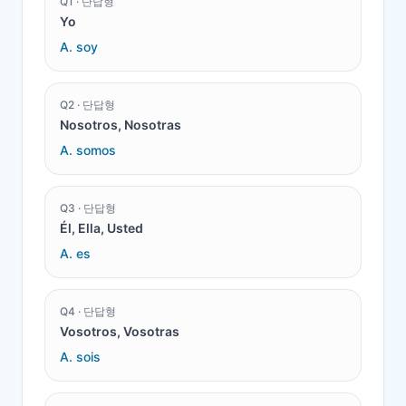
Q
1
·
단답형
Yo
A.
soy
Q
2
·
단답형
Nosotros, Nosotras
A.
somos
Q
3
·
단답형
Él, Ella, Usted
A.
es
Q
4
·
단답형
Vosotros, Vosotras
A.
sois