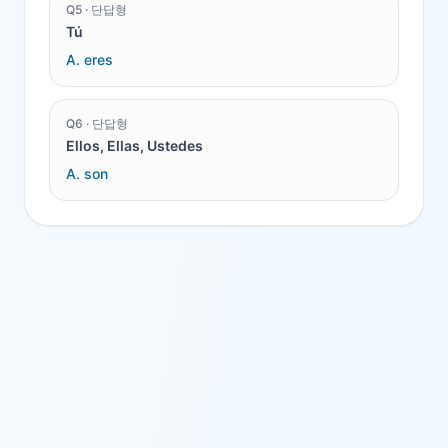
Q
5
·
단답형
Tú
A.
eres
Q
6
·
단답형
Ellos, Ellas, Ustedes
A.
son