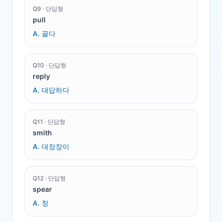
Q
9
·
단답형
pull
A.
끌다
Q
10
·
단답형
reply
A.
대답하다
Q
11
·
단답형
smith
A.
대장장이
Q
12
·
단답형
spear
A.
창