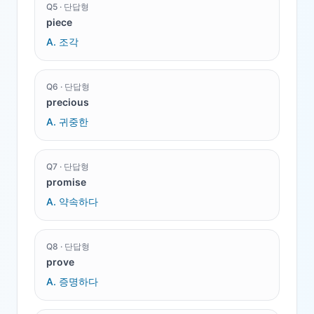
Q
5
·
단답형
piece
A.
조각
Q
6
·
단답형
precious
A.
귀중한
Q
7
·
단답형
promise
A.
약속하다
Q
8
·
단답형
prove
A.
증명하다