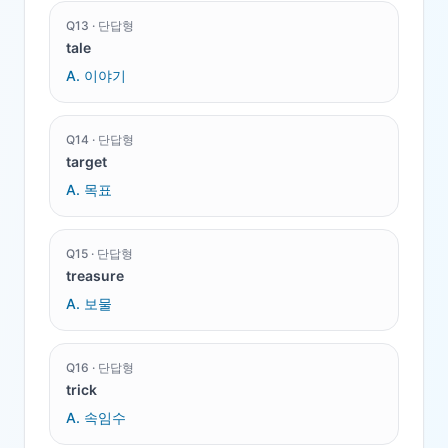
Q
13
·
단답형
tale
A.
이야기
Q
14
·
단답형
target
A.
목표
Q
15
·
단답형
treasure
A.
보물
Q
16
·
단답형
trick
A.
속임수