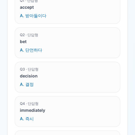
Q
1
·
단답형
accept
A.
받아들이다
Q
2
·
단답형
bet
A.
단언하다
Q
3
·
단답형
decision
A.
결정
Q
4
·
단답형
immediately
A.
즉시