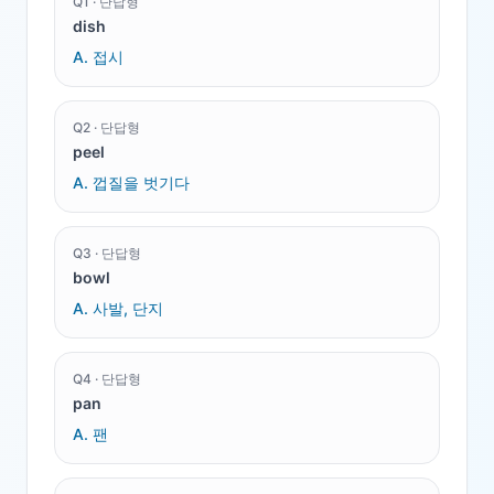
Q
1
·
단답형
dish
A.
접시
Q
2
·
단답형
peel
A.
껍질을 벗기다
Q
3
·
단답형
bowl
A.
사발, 단지
Q
4
·
단답형
pan
A.
팬