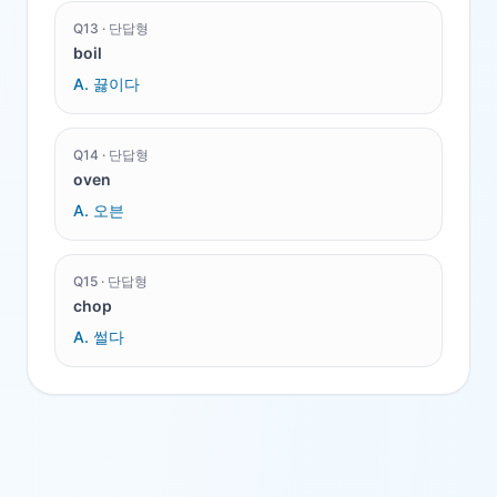
Q
13
·
단답형
boil
A.
끓이다
Q
14
·
단답형
oven
A.
오븐
Q
15
·
단답형
chop
A.
썰다