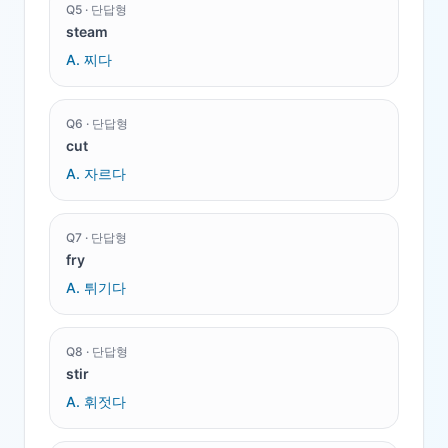
Q
5
·
단답형
steam
A.
찌다
Q
6
·
단답형
cut
A.
자르다
Q
7
·
단답형
fry
A.
튀기다
Q
8
·
단답형
stir
A.
휘젓다