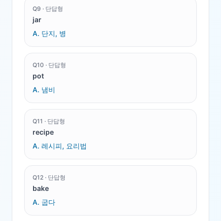
Q
9
·
단답형
jar
A.
단지, 병
Q
10
·
단답형
pot
A.
냄비
Q
11
·
단답형
recipe
A.
레시피, 요리법
Q
12
·
단답형
bake
A.
굽다