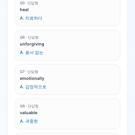
Q
5
·
단답형
heal
A.
치료하다
Q
6
·
단답형
unforgiving
A.
용서 없는
Q
7
·
단답형
emotionally
A.
감정적으로
Q
8
·
단답형
valuable
A.
귀중한