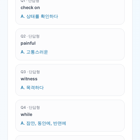
Q
1
·
단답형
check on
A.
상태를 확인하다
Q
2
·
단답형
painful
A.
고통스러운
Q
3
·
단답형
witness
A.
목격하다
Q
4
·
단답형
while
A.
잠깐, 동안에, 반면에