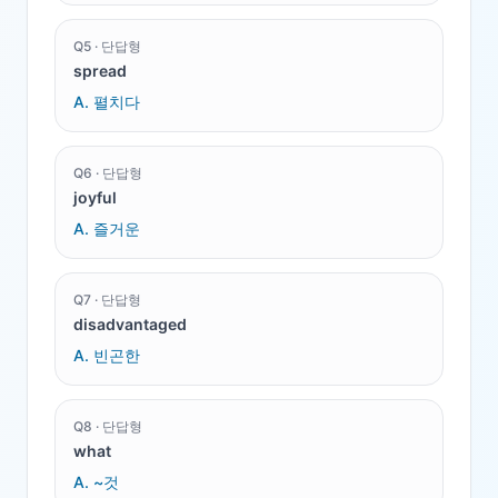
Q
5
·
단답형
spread
A.
펼치다
Q
6
·
단답형
joyful
A.
즐거운
Q
7
·
단답형
disadvantaged
A.
빈곤한
Q
8
·
단답형
what
A.
~것