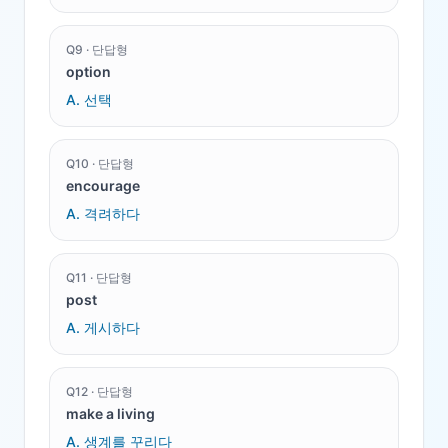
Q
9
·
단답형
option
A.
선택
Q
10
·
단답형
encourage
A.
격려하다
Q
11
·
단답형
post
A.
게시하다
Q
12
·
단답형
make a living
A.
생계를 꾸리다