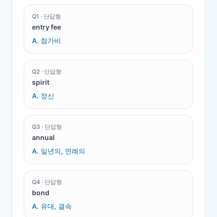
Q
1
·
단답형
entry fee
A.
참가비
Q
2
·
단답형
spirit
A.
정신
Q
3
·
단답형
annual
A.
일년의, 연례의
Q
4
·
단답형
bond
A.
유대, 결속