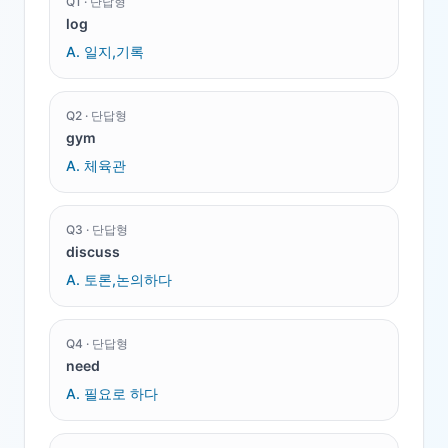
Q
1
·
단답형
log
A.
일지,기록
Q
2
·
단답형
gym
A.
체육관
Q
3
·
단답형
discuss
A.
토론,논의하다
Q
4
·
단답형
need
A.
필요로 하다