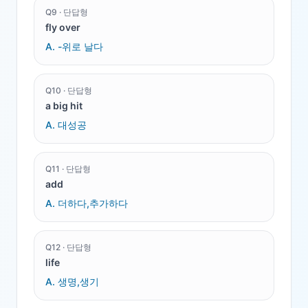
Q
9
·
단답형
fly over
A.
-위로 날다
Q
10
·
단답형
a big hit
A.
대성공
Q
11
·
단답형
add
A.
더하다,추가하다
Q
12
·
단답형
life
A.
생명,생기