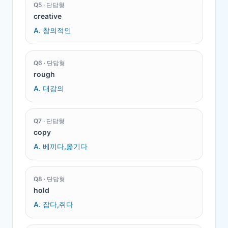
Q
5
·
단답형
creative
A.
창의적인
Q
6
·
단답형
rough
A.
대강의
Q
7
·
단답형
copy
A.
베끼다,옮기다
Q
8
·
단답형
hold
A.
잡다,쥐다