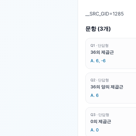
문항 (
3
개)
Q
1
·
단답형
36의 제곱근
A.
6, -6
Q
2
·
단답형
36의 양의 제곱근
A.
6
Q
3
·
단답형
0의 제곱근
A.
0