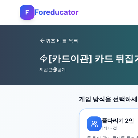
Foreducator
F
퀴즈 배틀 목록
[카드이관] 카드 뒤집
제곱근
공개
게임 방식을 선택하
줄다리기 2인
1:1 대결
두 팀이 각자 문제를 풀며