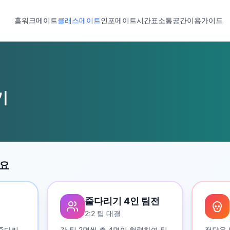
홈
워크메이트
클래스메이트
인포메이트
시간표
소통공간
이용가이드
기
세요
줄다리기 4인 팀전
2:2 팀 대결
 줄다리
각 팀 2명씩 총 4명이 협력하여 팀
정답을 