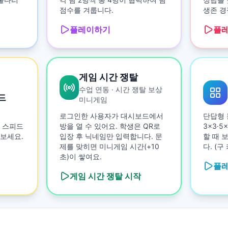
점수를 겨룹니다.
생존 경
플레이하기
플
게임 시간 쟁탈
수업 연동 · 시간 쟁탈 보상
드
미니게임
로그인한 사용자가 대시보드에서
단답형 
 스피드
방을 열 수 있어요. 학생은 QR로
3×3·
보세요.
입장 후 닉네임만 입력합니다. 문
할 때 
제를 맞히면 미니게임 시간(+10
다. (
초)이 쌓여요.
플
게임 시간 쟁탈
시작