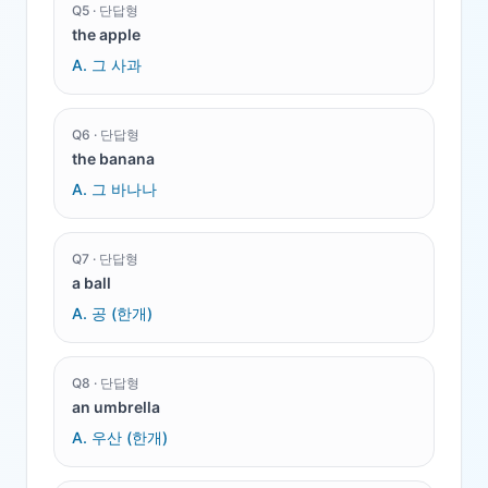
Q
5
·
단답형
the apple
A.
그 사과
Q
6
·
단답형
the banana
A.
그 바나나
Q
7
·
단답형
a ball
A.
공 (한개)
Q
8
·
단답형
an umbrella
A.
우산 (한개)