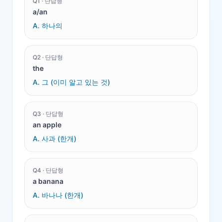
Q
1
·
단답형
a/an
A.
하나의
Q
2
·
단답형
the
A.
그 (이미 알고 있는 것)
Q
3
·
단답형
an apple
A.
사과 (한개)
Q
4
·
단답형
a banana
A.
바나나 (한개)