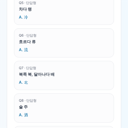
Q
5
·
단답형
차다 랭
A.
冷
Q
6
·
단답형
흐르다 류
A.
流
Q
7
·
단답형
북쪽 북, 달아나다 배
A.
北
Q
8
·
단답형
술 주
A.
酒