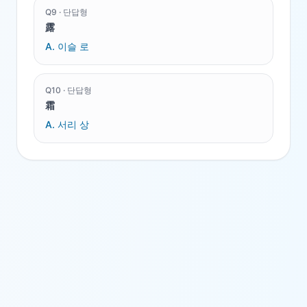
Q
9
·
단답형
露
A.
이슬 로
Q
10
·
단답형
霜
A.
서리 상