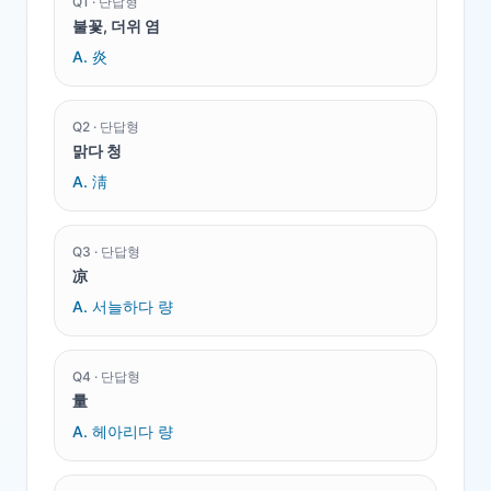
Q
1
·
단답형
불꽃, 더위 염
A.
炎
Q
2
·
단답형
맑다 청
A.
淸
Q
3
·
단답형
凉
A.
서늘하다 량
Q
4
·
단답형
量
A.
헤아리다 량