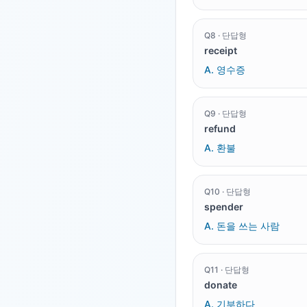
Q
8
·
단답형
receipt
A.
영수증
Q
9
·
단답형
refund
A.
환불
Q
10
·
단답형
spender
A.
돈을 쓰는 사람
Q
11
·
단답형
donate
A.
기부하다