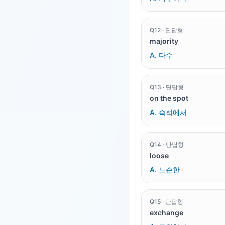
Q
12
·
단답형
majority
A.
다수
Q
13
·
단답형
on the spot
A.
즉석에서
Q
14
·
단답형
loose
A.
느슨한
Q
15
·
단답형
exchange