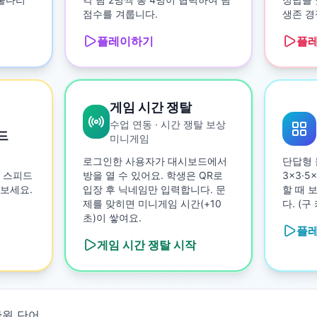
점수를 겨룹니다.
생존 경
플레이하기
플
게임 시간 쟁탈
수업 연동 · 시간 쟁탈 보상
드
미니게임
로그인한 사용자가 대시보드에서
단답형 
 스피드
방을 열 수 있어요. 학생은 QR로
3×3·
보세요.
입장 후 닉네임만 입력합니다. 문
할 때 
제를 맞히면 미니게임 시간(+10
다. (
초)이 쌓여요.
플
게임 시간 쟁탈
시작
단원 단어
