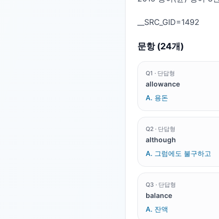
문항 (
24
개)
Q
1
·
단답형
allowance
A.
용돈
Q
2
·
단답형
although
A.
그럼에도 불구하고
Q
3
·
단답형
balance
A.
잔액