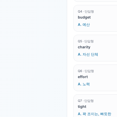
Q
4
·
단답형
budget
A.
예산
Q
5
·
단답형
charity
A.
자선 단체
Q
6
·
단답형
effort
A.
노력
Q
7
·
단답형
tight
A.
꽉 조이는, 빠듯한