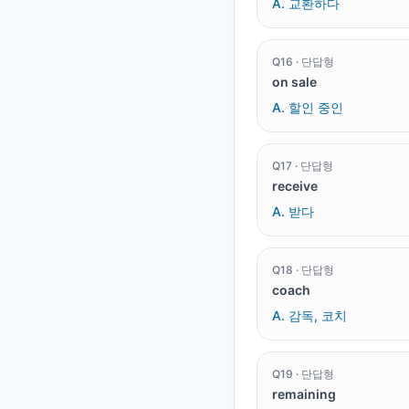
A.
교환하다
Q
16
·
단답형
on sale
A.
할인 중인
Q
17
·
단답형
receive
A.
받다
Q
18
·
단답형
coach
A.
감독, 코치
Q
19
·
단답형
remaining