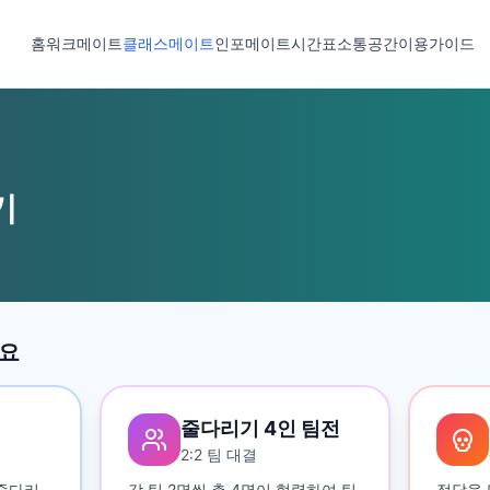
홈
워크메이트
클래스메이트
인포메이트
시간표
소통공간
이용가이드
기
세요
줄다리기 4인 팀전
2:2 팀 대결
 줄다리
각 팀 2명씩 총 4명이 협력하여 팀
정답을 