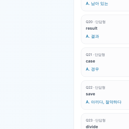
A.
남아 있는
Q
20
·
단답형
result
A.
결과
Q
21
·
단답형
case
A.
경우
Q
22
·
단답형
save
A.
아끼다, 절약하다
Q
23
·
단답형
divide