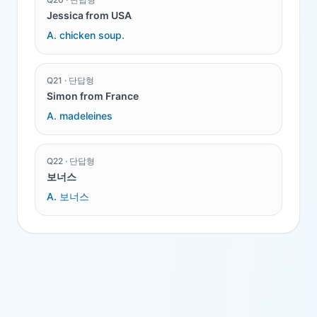
Jessica from USA
A.
chicken soup.
Q
21
·
단답형
Simon from France
A.
madeleines
Q
22
·
단답형
보너스
A.
보너스