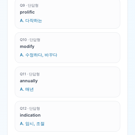
Q
9
·
단답형
prolific
A.
다작하는
Q
10
·
단답형
modify
A.
수정하다, 바꾸다
Q
11
·
단답형
annually
A.
매년
Q
12
·
단답형
indication
A.
암시, 조절