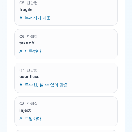
Q
5
·
단답형
fragile
A.
부서지기 쉬운
Q
6
·
단답형
take off
A.
이륙하다
Q
7
·
단답형
countless
A.
무수한, 셀 수 없이 많은
Q
8
·
단답형
inject
A.
주입하다