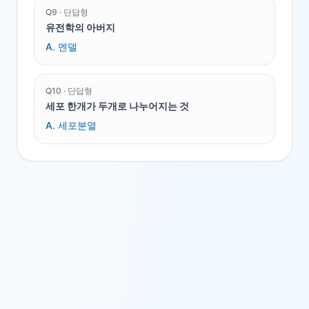
Q
9
·
단답형
유전학의 아버지
A.
멘델
Q
10
·
단답형
세포 한개가 두개로 나누어지는 것
A.
세포분열