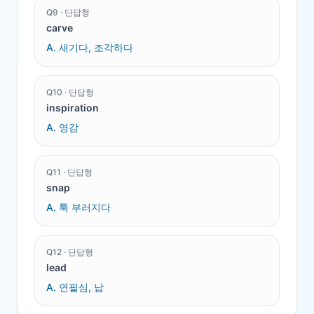
Q
9
·
단답형
carve
A.
새기다, 조각하다
Q
10
·
단답형
inspiration
A.
영감
Q
11
·
단답형
snap
A.
툭 부러지다
Q
12
·
단답형
lead
A.
연필심, 납