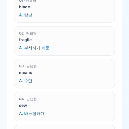
Q
1
·
단답형
blade
A.
칼날
Q
2
·
단답형
fragile
A.
부서지기 쉬운
Q
3
·
단답형
means
A.
수단
Q
4
·
단답형
sew
A.
바느질하다