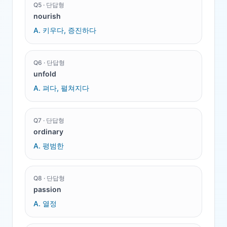
Q
5
·
단답형
nourish
A.
키우다, 증진하다
Q
6
·
단답형
unfold
A.
펴다, 펼쳐지다
Q
7
·
단답형
ordinary
A.
평범한
Q
8
·
단답형
passion
A.
열정