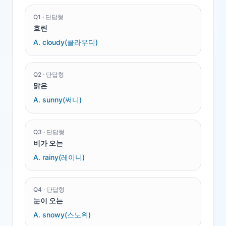
Q
1
·
단답형
흐린
A.
cloudy(클라우디)
Q
2
·
단답형
맑은
A.
sunny(써니)
Q
3
·
단답형
비가 오는
A.
rainy(레이니)
Q
4
·
단답형
눈이 오는
A.
snowy(스노위)