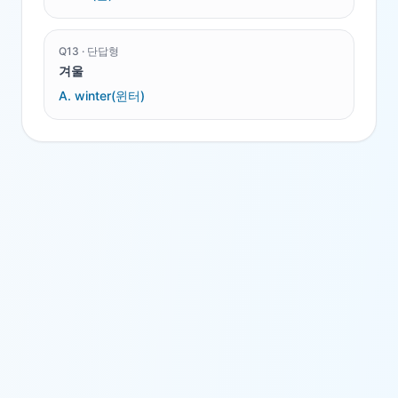
Q
13
·
단답형
겨울
A.
winter(윈터)