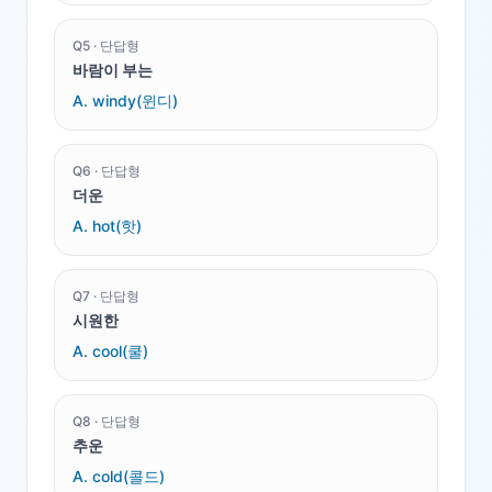
Q
5
·
단답형
바람이 부는
A.
windy(윈디)
Q
6
·
단답형
더운
A.
hot(핫)
Q
7
·
단답형
시원한
A.
cool(쿨)
Q
8
·
단답형
추운
A.
cold(콜드)