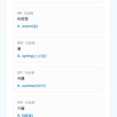
Q
9
·
단답형
따듯한
A.
warm(웜)
Q
10
·
단답형
봄
A.
spring(스프링)
Q
11
·
단답형
여름
A.
summer(써머)
Q
12
·
단답형
가을
A.
fall(폴)