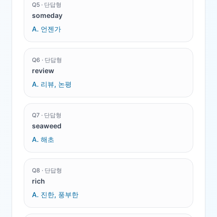
Q
5
·
단답형
someday
A.
언젠가
Q
6
·
단답형
review
A.
리뷰, 논평
Q
7
·
단답형
seaweed
A.
해초
Q
8
·
단답형
rich
A.
진한, 풍부한