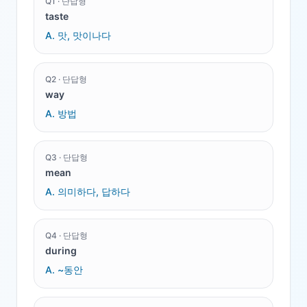
Q
1
·
단답형
taste
A.
맛, 맛이나다
Q
2
·
단답형
way
A.
방법
Q
3
·
단답형
mean
A.
의미하다, 답하다
Q
4
·
단답형
during
A.
~동안