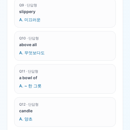
Q
9
·
단답형
slippery
A.
미끄러운
Q
10
·
단답형
above all
A.
무엇보다도
Q
11
·
단답형
a bowl of
A.
~ 한 그릇
Q
12
·
단답형
candle
A.
양초