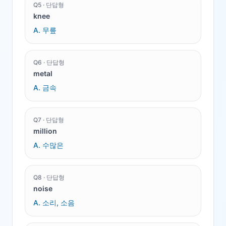
Q
5
·
단답형
knee
A.
무릎
Q
6
·
단답형
metal
A.
금속
Q
7
·
단답형
million
A.
수많은
Q
8
·
단답형
noise
A.
소리, 소음