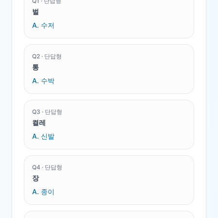
Q
1
·
단답형
벌
A.
수저
Q
2
·
단답형
통
A.
수박
Q
3
·
단답형
켤레
A.
신발
Q
4
·
단답형
장
A.
종이