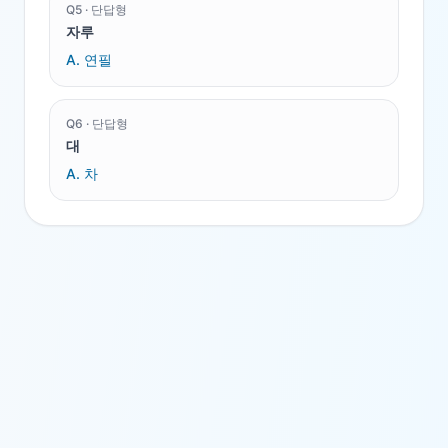
Q
5
·
단답형
자루
A.
연필
Q
6
·
단답형
대
A.
차