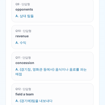
Q
9
·
단답형
opponents
A.
상대 팀들
Q
10
·
단답형
revenue
A.
수익
Q
11
·
단답형
concession
A.
(경기장, 영화관 등에서) 음식이나 음료를 파는
매점
Q
12
·
단답형
field a team
A.
(경기에)팀을 내보내다