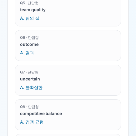
Q
5
·
단답형
team quality
A.
팀의 질
Q
6
·
단답형
outcome
A.
결과
Q
7
·
단답형
uncertain
A.
불확실한
Q
8
·
단답형
competitive balance
A.
경쟁 균형