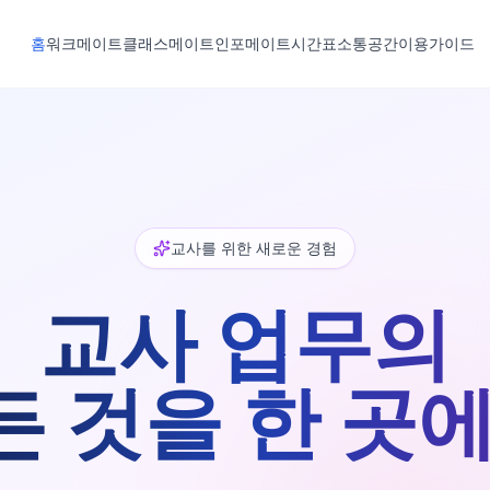
홈
워크메이트
클래스메이트
인포메이트
시간표
소통공간
이용가이드
교사를 위한 새로운 경험
교사 업무의
든 것을 한 곳에