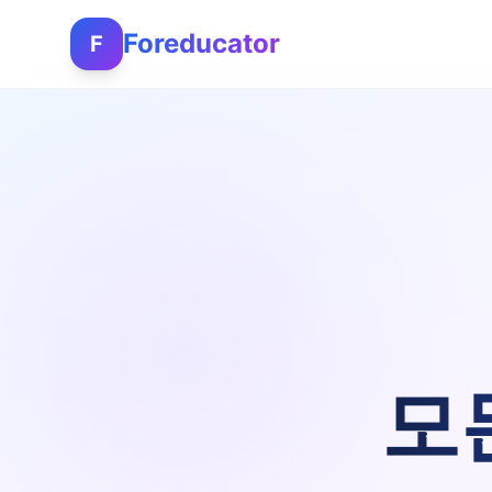
Foreducator
F
모