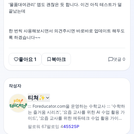
'물품대여관리' 앱도 괜찮은 듯 합니다. 이건 아직 테스트가 덜
끝났는데
한 번씩 사용해보시면서 의견주시면 바로바로 업데이트 해두도
록 하겠습니다~~
좋아요
1
북마크
댓글
0
작성자
티쳐✨
::: Foreducator.com을 운영하는 수학교사 ::: '수학하
는 즐거움 시리즈', '요즘 교사를 위한 AI 수업 활용 가
이드', '요즘 교사를 위한 에듀테크 수업 활용 가이드',
'수업의 과정', '1일 1주제 9분 만에 끝내는 수학' 저자
팔로워
67
팔로잉
4
45525
P