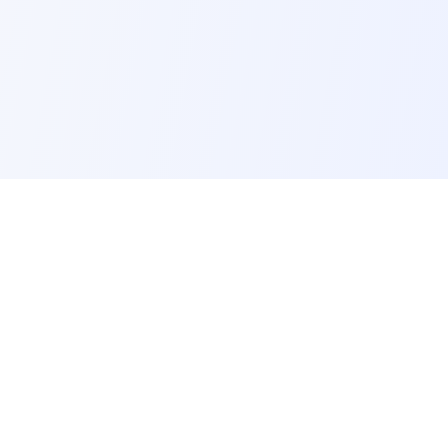
Foreducator
F