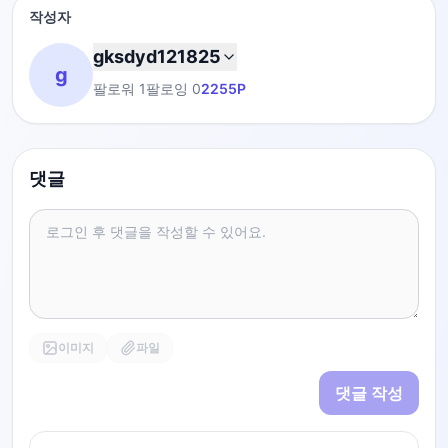
작성자
gksdyd121825
g
팔로워
1
팔로잉
0
2255
P
댓글
이미지
파일
댓글 작성