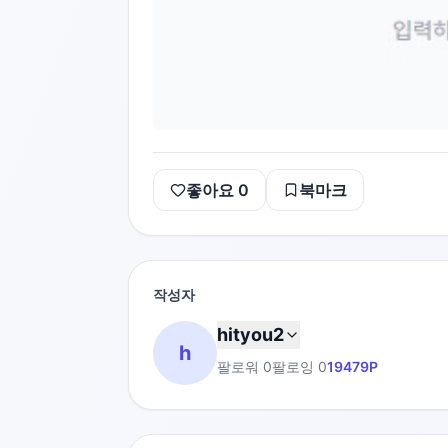
좋아요
0
북마크
작성자
hityou2
h
팔로워
0
팔로잉
0
19479
P