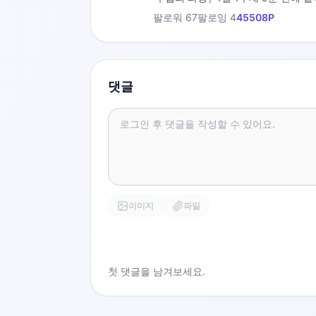
팔로워
67
팔로잉
4
45508
P
댓글
이미지
파일
첫 댓글을 남겨보세요.