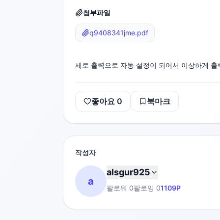
첨부파일
q9408341jme.pdf
세로 출력으로 자동 설정이 되어서 이상하게 출
좋아요
0
북마크
작성자
alsgur925
a
팔로워
0
팔로잉
0
1109
P