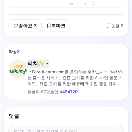
좋아요
3
북마크
댓글
3
작성자
티쳐✨
::: Foreducator.com을 운영하는 수학교사 ::: '수학하
는 즐거움 시리즈', '요즘 교사를 위한 AI 수업 활용 가
이드', '요즘 교사를 위한 에듀테크 수업 활용 가이드',
'수업의 과정', '1일 1주제 9분 만에 끝내는 수학' 저자
팔로워
67
팔로잉
4
45472
P
댓글