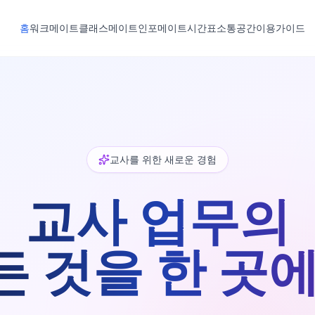
홈
워크메이트
클래스메이트
인포메이트
시간표
소통공간
이용가이드
교사를 위한 새로운 경험
교사 업무의
든 것을 한 곳에