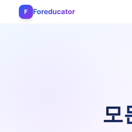
Foreducator
F
모