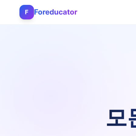
Foreducator
F
모