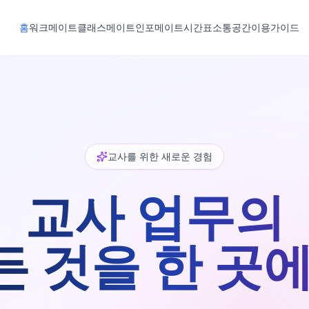
홈
워크메이트
클래스메이트
인포메이트
시간표
소통공간
이용가이드
교사를 위한 새로운 경험
교사 업무의
든 것을 한 곳에