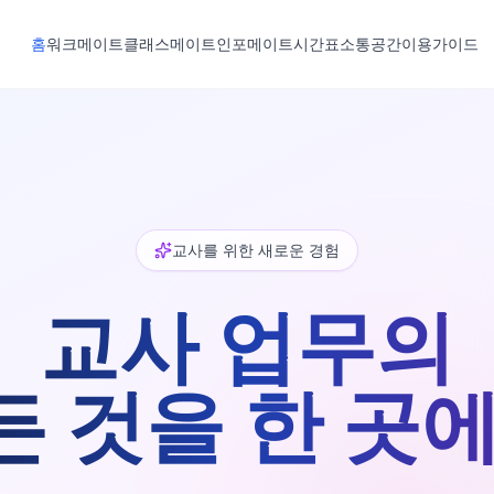
홈
워크메이트
클래스메이트
인포메이트
시간표
소통공간
이용가이드
교사를 위한 새로운 경험
교사 업무의
든 것을 한 곳에