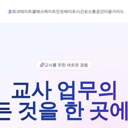
홈
워크메이트
클래스메이트
인포메이트
시간표
소통공간
이용가이드
교사를 위한 새로운 경험
교사 업무의
든 것을 한 곳에