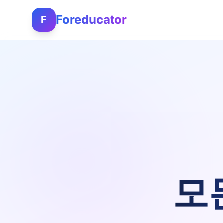
Foreducator
F
모