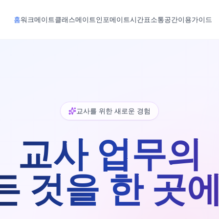
홈
워크메이트
클래스메이트
인포메이트
시간표
소통공간
이용가이드
교사를 위한 새로운 경험
교사 업무의
든 것을 한 곳에