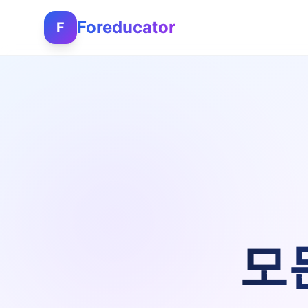
Foreducator
F
모