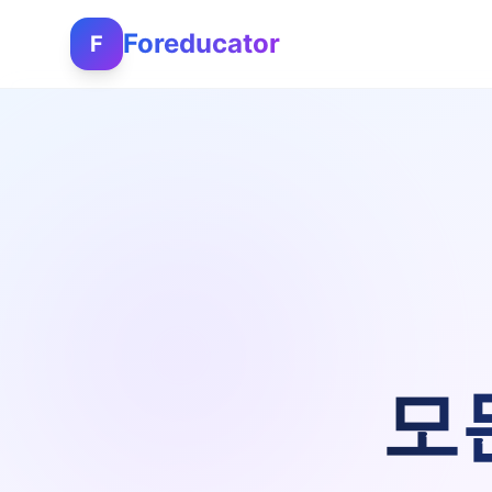
Foreducator
F
모