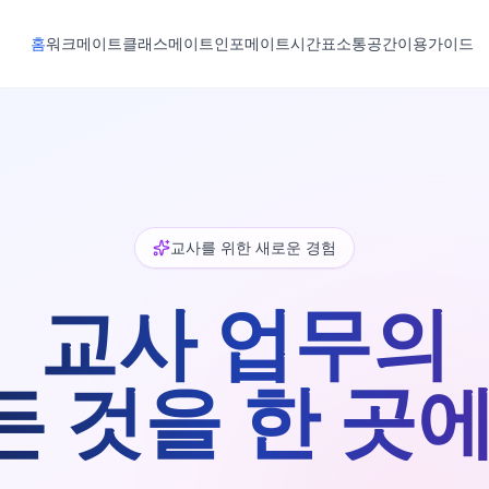
홈
워크메이트
클래스메이트
인포메이트
시간표
소통공간
이용가이드
교사를 위한 새로운 경험
교사 업무의
든 것을 한 곳에