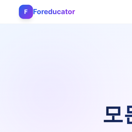
Foreducator
F
모