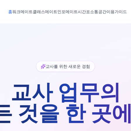
홈
워크메이트
클래스메이트
인포메이트
시간표
소통공간
이용가이드
교사를 위한 새로운 경험
교사 업무의
든 것을 한 곳에