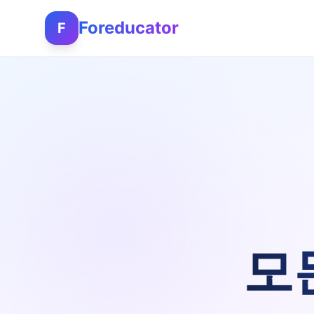
Foreducator
F
모