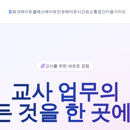
홈
워크메이트
클래스메이트
인포메이트
시간표
소통공간
이용가이드
교사를 위한 새로운 경험
교사 업무의
든 것을 한 곳에