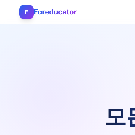
Foreducator
F
모