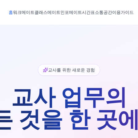
홈
워크메이트
클래스메이트
인포메이트
시간표
소통공간
이용가이드
교사를 위한 새로운 경험
교사 업무의
든 것을 한 곳에